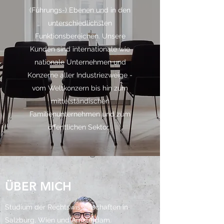
(Führungs-) Ebenen und in den
unterschiedlichsten
Funktionsbereichen. Unsere
Kunden sind internationale wie
nationale Unternehmen und
Konzerne aller Industriezweige -
vom Weltkonzern bis hin zum
mittelständischen
Familienunternehmen und zum
öffentlichen Sektor.
ÜBER MICH
Studium der Rechtswissenschaften in
Salzburg, Wien und Amsterdam.