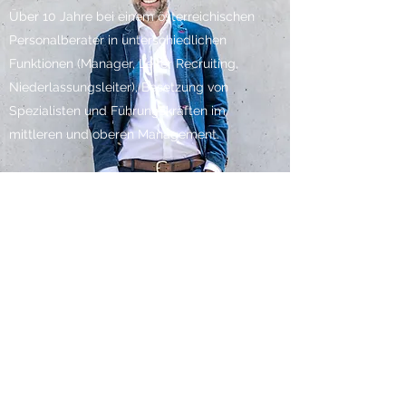
Über 10 Jahre bei einem österreichischen
Personalberater in unterschiedlichen
Funktionen (Manager, Leiter Recruiting,
Niederlassungsleiter), Besetzung von
Spezialisten und Führungskräften im
mittleren und oberen Management.
5 Jahre bei einem international tätigen
Executive Search Unternehmen als
Associate Partner und Head of Financial
Services, Besetzung von Spezialisten,
Führungskräften und Vorstandspositionen,
umfangreiche Projekterfahrung in
Österreich, Deutschland, Italien, Schweiz,
Ungarn, Ukraine, Rumänien, Tschechien,
Polen, China.
Kontakt